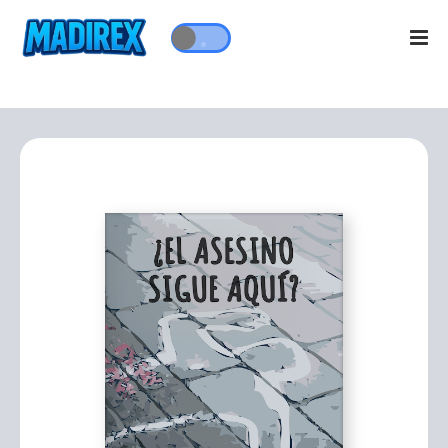
Por Madirex y DiverInk