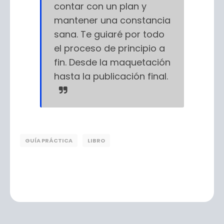
contar con un plan y
mantener una constancia
sana. Te guiaré por todo
el proceso de principio a
fin. Desde la maquetación
hasta la publicación final.
GUÍA PRÁCTICA
LIBRO