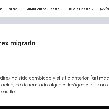
IO
BLOG
🎮MIS VIDEOJUEGOS
📘 MIS LIBROS
📹 VÍ
rex migrado
direx ha sido cambiado y el sitio anterior (art.m
ración, he descartado algunas imágenes que no 
 estilo.