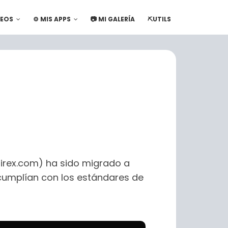
DEOS
⚙️ MIS APPS
📷 MI GALERÍA
⛏️UTILS
adirex.com) ha sido migrado a
cumplían con los estándares de